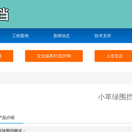
工程案例
新闻动态
技术支持
网
安全隔离栏/防护网
人造草皮
小草绿围
产品介绍
草绿围挡概述：