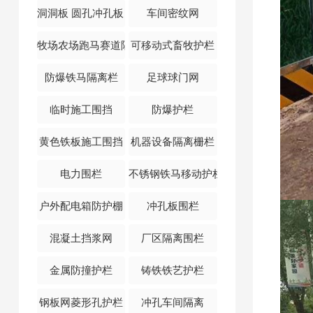
洞洞板 圆孔冲孔板 车间隔离网
车间密纹网
牧场农场跑马赛道隔离护栏
可移动式畜牧护栏
防爆铁马隔离栏
足球球门网
临时施工围挡
防爆护栏
黄色铁板施工围挡
机器设备隔离栅栏
电力围栏
不锈钢铁马移动护栏
户外配电箱防护棚
冲孔板围栏
混凝土挡浆网
厂区隔离围栏
金属防撞护栏
铸铁铁艺护栏
钢板网菱形孔护栏
冲孔车间隔离