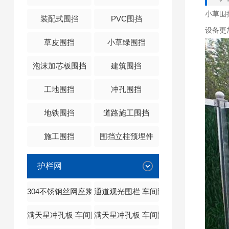
小草围
装配式围挡
PVC围挡
设备更
草皮围挡
小草绿围挡
泡沫加芯板围挡
建筑围挡
工地围挡
冲孔围挡
地铁围挡
道路施工围挡
施工围挡
围挡立柱预埋件
护栏网
304不锈钢丝网座浆施工抱箍
通道观光围栏 车间隔离网 满天星冲孔板
满天星冲孔板 车间隔离网 上网下板
满天星冲孔板 车间隔离网 上板下板