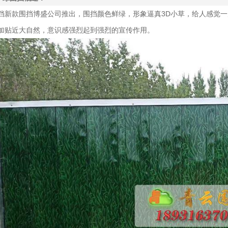
挡新款围挡博盛公司推出，围挡颜色鲜绿，形象逼真3D小草，给人感觉
加贴近大自然，意识感强烈起到强烈的宣传作用。