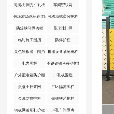
洞洞板 圆孔冲孔板 车间隔离网
车间密纹网
牧场农场跑马赛道隔离护栏
可移动式畜牧护栏
防爆铁马隔离栏
足球球门网
临时施工围挡
防爆护栏
黄色铁板施工围挡
机器设备隔离栅栏
电力围栏
不锈钢铁马移动护栏
户外配电箱防护棚
冲孔板围栏
混凝土挡浆网
厂区隔离围栏
金属防撞护栏
铸铁铁艺护栏
钢板网菱形孔护栏
冲孔车间隔离