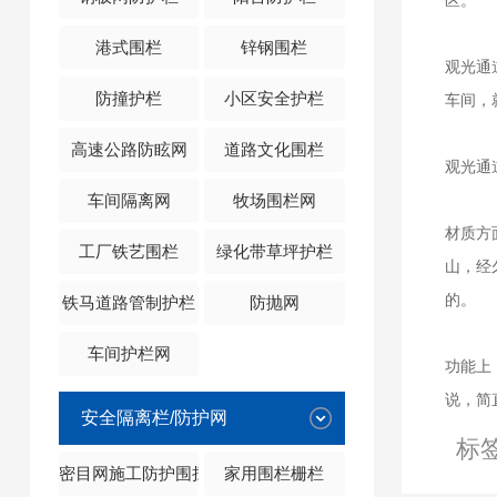
区。
港式围栏
锌钢围栏
观光通
防撞护栏
小区安全护栏
车间，
高速公路防眩网
道路文化围栏
观光通
车间隔离网
牧场围栏网
材质方
工厂铁艺围栏
绿化带草坪护栏
山，经
的。
铁马道路管制护栏
防抛网
车间护栏网
功能上
说，简
安全隔离栏/防护网
标
密目网施工防护围挡
家用围栏栅栏