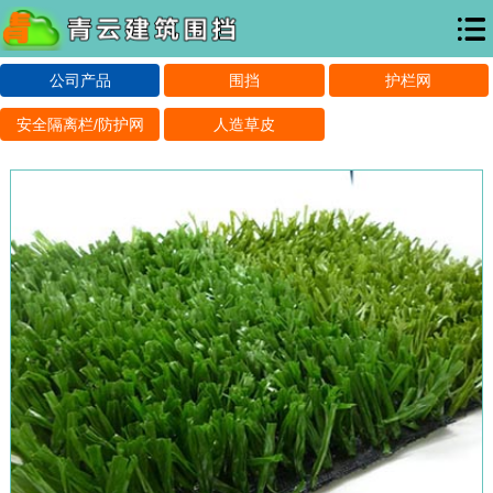
公司产品
围挡
护栏网
安全隔离栏/防护网
人造草皮